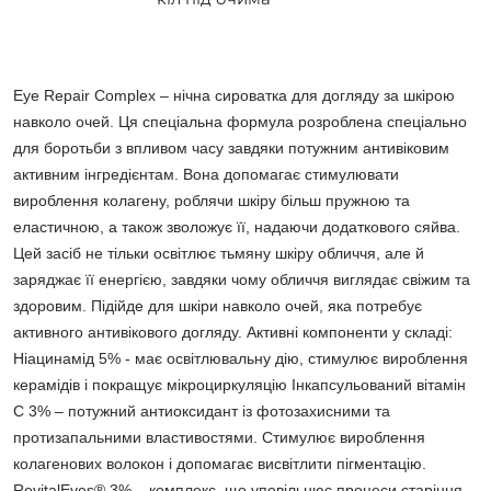
Eye Repair Complex – нічна сироватка для догляду за шкірою
навколо очей. Ця спеціальна формула розроблена спеціально
для боротьби з впливом часу завдяки потужним антивіковим
активним інгредієнтам. Вона допомагає стимулювати
вироблення колагену, роблячи шкіру більш пружною та
еластичною, а також зволожує її, надаючи додаткового сяйва.
Цей засіб не тільки освітлює тьмяну шкіру обличчя, але й
заряджає її енергією, завдяки чому обличчя виглядає свіжим та
здоровим. Підійде для шкіри навколо очей, яка потребує
активного антивікового догляду. Активні компоненти у складі:
Ніацинамід 5% - має освітлювальну дію, стимулює вироблення
керамідів і покращує мікроциркуляцію Інкапсульований вітамін
С 3% – потужний антиоксидант із фотозахисними та
протизапальними властивостями. Стимулює вироблення
колагенових волокон і допомагає висвітлити пігментацію.
RevitalEyes® 3% – комплекс, що уповільнює процеси старіння