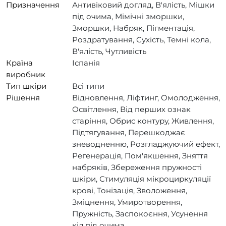
Призначення
Антивіковий догляд, В'ялість, Мішки
під очима, Мімічні зморшки,
Зморшки, Набряк, Пігментація,
Роздратування, Сухість, Темні кола,
В'ялість, Чутливість
Країна
Іспанія
виробник
Тип шкіри
Всі типи
Рішення
Відновлення, Ліфтинг, Омолодження,
Освітлення, Від перших ознак
старіння, Обрис контуру, Живлення,
Підтягування, Перешкоджає
зневодненню, Розгладжуючий ефект,
Регенерація, Пом'якшення, Зняття
набряків, Збереження пружності
шкіри, Стимуляція мікроциркуляції
крові, Тонізація, Зволоження,
Зміцнення, Умиротворення,
Пружність, Заспокоєння, Усунення
кіл під очима