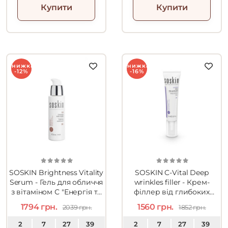
Купити
Купити
Знижка
Знижка
-12%
-16%
SOSKIN Brightness Vitality
SOSKIN C-Vital Deep
Serum - Гель для обличчя
wrinkles filler - Крем-
з вітаміном С "Енергія та
філлер від глибоких
сяйво" 30ml
зморшок 15ml
1794 грн.
1560 грн.
2039 грн.
1852 грн.
2
7
27
38
2
7
27
38