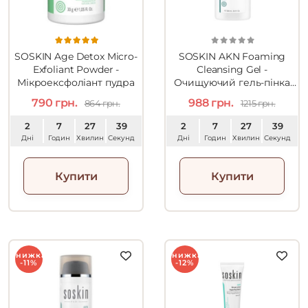
SOSKIN Age Detox Micro-
SOSKIN AKN Foaming
Exfoliant Powder -
Cleansing Gel -
Мікроексфоліант пудра
Очищуючий гель-пінка
для жирної та
790 грн.
988 грн.
864 грн.
1215 грн.
комбінованої шкіри 250ml
2
7
27
38
2
7
27
38
Дні
Годин
Хвилин
Секунд
Дні
Годин
Хвилин
Секунд
Купити
Купити
Знижка
Знижка
-11%
-12%