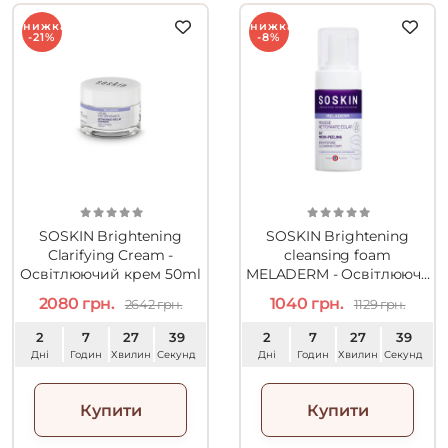
Знижка
Знижка
-21%
-8%
SOSKIN Brightening
SOSKIN Brightening
Clarifying Cream -
cleansing foam
Освітлюючий крем 50ml
MELADERM - Освітлююча
пінка для вмивання 100ml
2080 грн.
1040 грн.
2642 грн.
1129 грн.
2
7
27
38
2
7
27
38
Дні
Годин
Хвилин
Секунд
Дні
Годин
Хвилин
Секунд
Купити
Купити