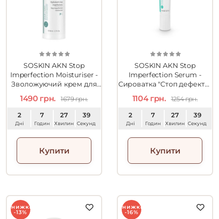
SOSKIN AKN Stop
SOSKIN AKN Stop
Imperfection Moisturiser -
Imperfection Serum -
Зволожуючий крем для
Сироватка "Стоп дефекти"
проблемної шкіри 50ml
15ml
1490 грн.
1104 грн.
1679 грн.
1254 грн.
2
7
27
38
2
7
27
38
Дні
Годин
Хвилин
Секунд
Дні
Годин
Хвилин
Секунд
Купити
Купити
Знижка
Знижка
-13%
-16%