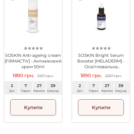
SOSKIN Anti-ageing cream
SOSKIN Bright Serum
[FIRMACTIV] - Антивіковий
Booster [MELADERM] -
крем 50ml
Освітлювальна
сироватка-бустер 30ml
1890 грн.
1890 грн.
2167 грн.
2257 грн.
2
7
27
38
2
7
27
38
Дні
Годин
Хвилин
Секунд
Дні
Годин
Хвилин
Секунд
Купити
Купити