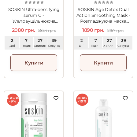
SOSKIN Ultra-densifying
SOSKIN Age Detox Dual
serum C -
Action Smoothing Mask -
Ультраущільнююча
Розгладжуюча маска
сироватка C-Vital (з
подвійної дії 75ml
2080 грн.
1890 грн.
2854 грн.
2167 грн.
ретинілпальмітатом) 30ml
2
7
27
38
2
7
27
38
Дні
Годин
Хвилин
Секунд
Дні
Годин
Хвилин
Секунд
Купити
Купити
Знижка
Знижка
-9%
-19%