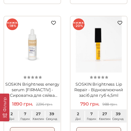
Знижка
Знижка
-18%
-20%
SOSKIN Brightness energy
SOSKIN Brightness Lip
serum [FIRMACTIV] -
Repair - Відновлюючий
Сироватка для сяйва
засіб для губ 4,5ml
Фільтр
шкіри 30ml
1890 грн.
790 грн.
2296 грн.
988 грн.
2
7
27
38
2
7
27
38
Дні
Годин
Хвилин
Секунд
Дні
Годин
Хвилин
Секунд