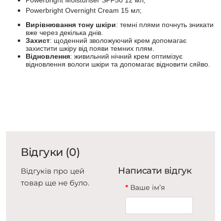
Powerbright Moisturiser SPF50
12 мл;
Powerbright Overnight Cream
15 мл;
Вирівнювання тону шкіри
: темні плями почнуть зникати
вже через декілька днів.
Захист
: щоденний зволожуючий крем допомагає
захистити шкіру від появи темних плям.
Відновлення
: живильний нічний крем оптимізує
відновлення вологи шкіри та допомагає відновити сяйво.
Відгуки (0)
Написати відгук
Відгуків про цей
товар ще не було.
Ваше ім’я