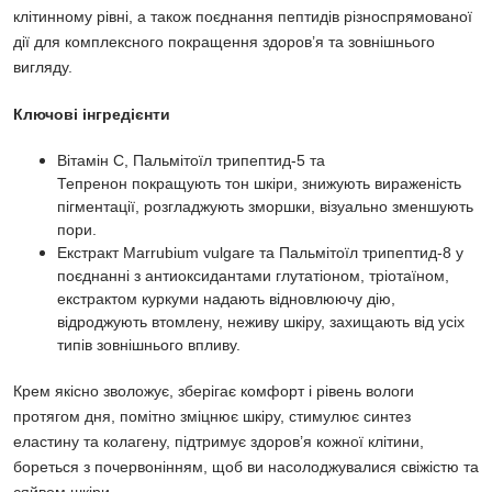
клітинному рівні, а також поєднання пептидів різноспрямованої
дії для комплексного покращення здоров’я та зовнішнього
вигляду.
Ключові інгредієнти
Вітамін С, Пальмітоїл трипептид-5 та
Тепренон покращують тон шкіри, знижують вираженість
пігментації, розгладжують зморшки, візуально зменшують
пори.
Екстракт Marrubium vulgare та Пальмітоїл трипептид-8 у
поєднанні з антиоксидантами глутатіоном, тріотаїном,
екстрактом куркуми надають відновлюючу дію,
відроджують втомлену, неживу шкіру, захищають від усіх
типів зовнішнього впливу.
Крем якісно зволожує, зберігає комфорт і рівень вологи
протягом дня, помітно зміцнює шкіру, стимулює синтез
еластину та колагену, підтримує здоров’я кожної клітини,
бореться з почервонінням, щоб ви насолоджувалися свіжістю та