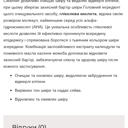
Cleanser дбайливо очищає шкіру та видаляє відмерлі клітини,
при цьому зберігає захисний бар'єр шкіри.
Головний інгредієнт
цього очищувального засобу,
гліколева кислота
, відома своїм
розміром молекул, найменшим серед усіх альфа-
гідроксикислот (AHA). Ця унікальна особливість гліколевої
кислоти дозволяє їй ефективно проникнути всередину
епідермісу і спрямована боротися з тьмяним кольором шкіри
зсередини. Комбінація заспокійливого екстракту календули та
поживного масла насіння жожоба допомагає відновити
захисний бар'єр, забезпечуючи сяючу та здорову шкіру після
кожного застосування.
Очищає та оновлює шкіру, видаляючи забруднення та
відмерлі клітини.
Вирівнює тон шкіри та надає сяйва.
Відновлює та оживляє шкіру.
Відгуки (0)