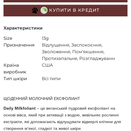
КУПИТИ В КРЕДИТ
Характеристики
Size
13g
Призначення
Відлущення, Заспокоєння,
Зволоження, Пом'якшення,
Протизапальне, Розгладжуванн
Країна
США
виробник
Тип шкіри
Всі типи
ЩОДЕННИЙ МОЛОЧНИЙ ЕКСФОЛІАНТ
Daily Milkfoliant
– це веганський пудровий ексфоліант на
основі вівса, який при активації з водою, вивільняє рослинні
екстракти, які допомагають відлущувати відмерлі клітини для
створення м'якої, гладкої та живої шкіри.