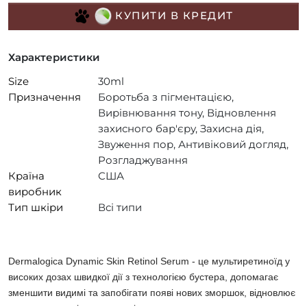
КУПИТИ В КРЕДИТ
Характеристики
Size
30ml
Призначення
Боротьба з пігментацією,
Вирівнювання тону, Відновлення
захисного бар'єру, Захисна дія,
Звуження пор, Антивіковий догляд,
Розгладжування
Країна
США
виробник
Тип шкіри
Всі типи
Dermalogica Dynamic Skin Retinol Serum -
це мультиретиноїд у
високих дозах швидкої дії з технологією бустера, допомагає
зменшити видимі та запобіг
а
ти появі нових зморшок, відновлює