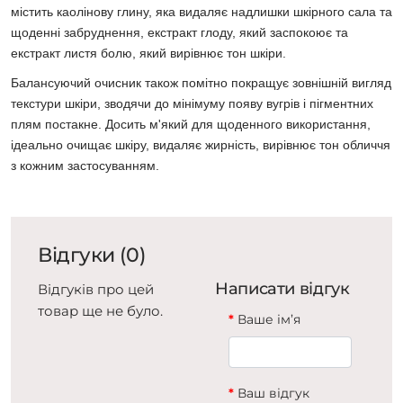
містить каолінову глину, яка видаляє надлишки шкірного сала та
щоденні забруднення, екстракт глоду, який заспокоює та
екстракт листя болю, який вирівнює тон шкіри.
Балансуючий очисник також помітно покращує зовнішній вигляд
текстури шкіри, зводячи до мінімуму появу вугрів і пігментних
плям постакне. Досить м'який для щоденного використання,
ідеально очищає шкіру, видаляє жирність, вирівнює тон обличчя
з кожним застосуванням.
Відгуки (0)
Написати відгук
Відгуків про цей
товар ще не було.
Ваше ім’я
Ваш відгук