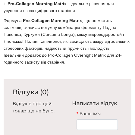
із
Pro-Collagen Morning Matrix
- ідеальне рішення для
усунення ознак цифрового старіння.
Формула
Pro-Collagen Morning Matrix
, що не містить
силіконів, включає потужну комбінацію ферменту Падіна
Павоніка, Куркуми (Curcuma Longa), міксу мікроводоростей і
Японської Полині Капілярної, які захищають шкіру від зовнішніх
стресових факторів, надають їй пружність і молодість.
Ідеальний додаток до Pro-Collagen Overnight Matrix для 24-
годинного захисту від старіння.
Відгуки (0)
Написати відгук
Відгуків про цей
товар ще не було.
Ваше ім’я