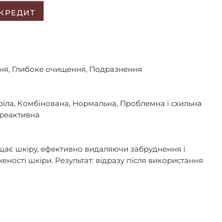
 КРЕДИТ
ня, Глибоке очищення, Подразнення
Зріла, Комбінована, Нормальна, Проблемна і схильна
і реактивна
щає шкіру, ефективно видаляючи забруднення і
ності шкіри. Результат: відразу після використання