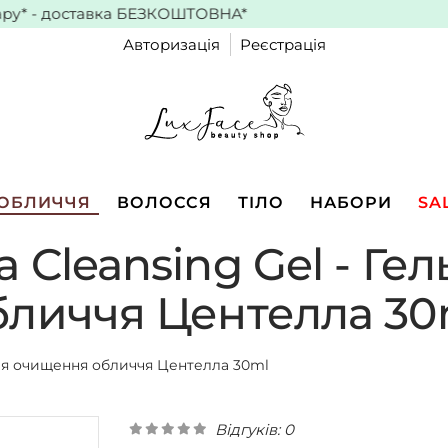
 доставка
БЕЗКОШТОВНА*
Авторизація
Реєстрація
ОБЛИЧЧЯ
ВОЛОССЯ
ТІЛО
НАБОРИ
SA
la Cleansing Gel - Г
бличчя Центелла 30
ь для очищення обличчя Центелла 30ml
Відгуків: 0