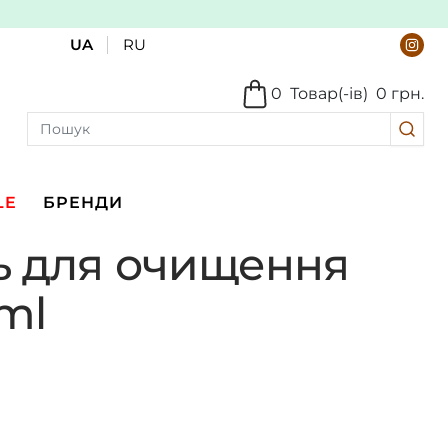
UA
RU
0
Товар(-ів)
0 грн.
LE
БРЕНДИ
ель для очищення
ml