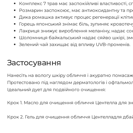
Комплекс 7 трав
має заспокійливі властивості, с
Розмарин
заспокоює, має антиоксидантну та пр
Дика ромашка
активує процес регенерації клітин
Горець японський
знімає біль, зупиняє кровотечу
Лакриця
знижує вироблення меланіну, надає со
Шоломниця байкальський
надає сяйво шкірі, зм
Зелений чай
захищає від впливу UVB-променів.
Застосування
Нанесіть на вологу шкіру обличчя і акуратно помаса
Протестовано під наглядом дерматологів і офтальмол
Ідеальний дует для подвійного очищення:
Крок 1. Масло для очищення обличчя Центелла для зн
Крок 2. Гель для очищення обличчя Центелладля дба