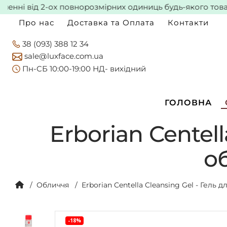
 від 2-ох повнорозмірних одиниць будь-якого товару* -
Про нас
Доставка та Оплата
Контакти
38 (093) 388 12 34
sale@luxface.com.ua
Пн-CБ 10:00-19:00 НД- вихідний
ГОЛОВНА
Erborian Centel
о
Обличчя
Erborian Centella Cleansing Gel - Гел
-18%