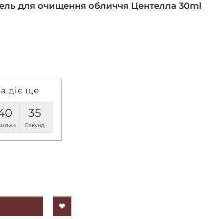
 - Гель для очищення обличчя Центелла 30ml
а діє ще
40
34
вилин
Секунд