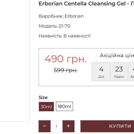
Erborian Centella Cleansing Gel
Виробник:
Erborian
Модель: 21-70
Наявність: В наявності
Акційна цін
490 грн.
4
23
599 грн.
Дні
Годин
Х
Size
180ml
30ml
КУПИТИ