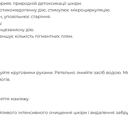
прияє природній детоксикації шкіри.
отикомедогенну дію, стимулює мікроциркуляцію.
, уповільнює старіння.
.
нцезахисну дію.
еншує кількість пігментних плям.
жуйте круговими рухами. Ретельно змийте засіб водою. М
огів.
яття макіяжу.
йливого інтенсивного очищення шкіри і видалення забр