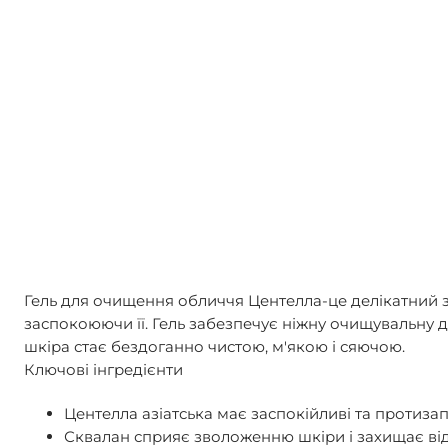
Гель для очищення обличчя Центелла-це делікатний 
заспокоюючи її. Гель забезпечує ніжну очищувальну 
шкіра стає бездоганно чистою, м'якою і сяючою.
Ключові інгредієнти
Центелла азіатська
має заспокійливі та протизап
Сквалан
сприяє зволоженню шкіри і захищає ві