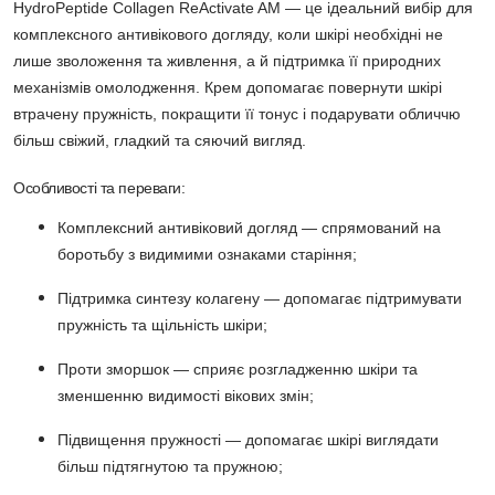
HydroPeptide Collagen ReActivate AM
— це ідеальний вибір для
комплексного антивікового догляду, коли шкірі необхідні не
лише зволоження та живлення, а й підтримка її природних
механізмів омолодження. Крем допомагає повернути шкірі
втрачену пружність, покращити її тонус і подарувати обличчю
більш свіжий, гладкий та сяючий вигляд.
Особливості та переваги:
Комплексний антивіковий догляд
— спрямований на
боротьбу з видимими ознаками старіння;
Підтримка синтезу колагену
— допомагає підтримувати
пружність та щільність шкіри;
Проти зморшок
— сприяє розгладженню шкіри та
зменшенню видимості вікових змін;
Підвищення пружності
— допомагає шкірі виглядати
більш підтягнутою та пружною;