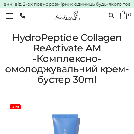
ні від 2-ох повнорозмірних одиниць будь-якого товару*
0
HydroPeptide Collagen
ReActivate AM
-Комплексно-
омолоджувальний крем-
бустер 30ml
-34%