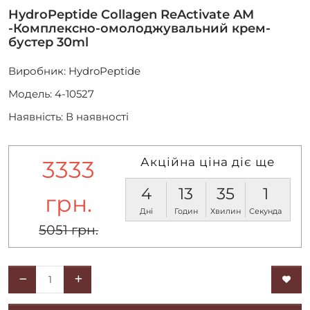
HydroPeptide Collagen ReActivate AM
-Комплексно-омолоджувальний крем-
бустер 30ml
Виробник:
HydroPeptide
Модель: 4-10527
Наявність: В наявності
Акційна ціна діє ще
3333
4
13
35
0
грн.
Дні
Годин
Хвилин
Секунд
5051 грн.