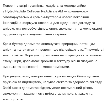
Поверніть шкірі пружність, гладкість та молоде сяйво
з
HydroPeptide Collagen ReActivate AM
— комплексно-
омолоджувальним кремом-бустером нового покоління.
Інноваційна формула створена для щоденного догляду за
шкірою, яка потребує відновлення, зволоження та комплексної
підтримки проти видимих ознак старіння.
Крем-бустер допомагає активізувати природний потенціал
шкіри та підтримувати процеси, що відповідають за її пружність і
еластичність. Формула спрямована на покращення загального
стану шкіри, допомагає зробити її текстуру більш гладкою, а
зморшки та нерівності — менш помітними.
При регулярному використанні шкіра виглядає більш
щільною,
пружною та підтягнутою
, набуває свіжого та здорового вигляду.
Засіб також допомагає підтримувати оптимальний рівень
зволоження, завдяки чому шкіра стає м'якою, гладкою та
комфортною.