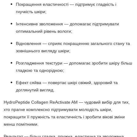
Покращення еластичності
— підтримує гладкість і
гнучкість шкіри;
Інтенсивне зволоження
— допомагає підтримувати
оптимальний рівень вологи;
Відновлення
— сприяє покращенню загального стану та
зовнішнього вигляду шкіри;
Розгладження текстури
— допомагає зробити шкіру більш
гладкою та однорідною;
Ефект сяйва
— повертає шкірі свіжий, здоровий та
доглянутий вигляд.
HydroPeptide Collagen ReActivate AM
— чудовий вибір для тих,
хто прагне комплексно підтримувати молодість шкіри,
покращити її пружність та еластичність і зробити вікові зміни
менш помітними.
Результат — більш гладка, пружна, еластична та зволожена