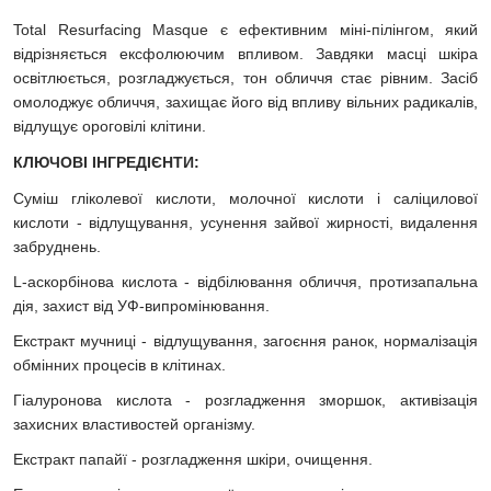
Total Resurfacing Masque є ефективним міні-пілінгом, який
відрізняється ексфолюючим впливом. Завдяки масці шкіра
освітлюється, розгладжується, тон обличчя стає рівним. Засіб
омолоджує обличчя, захищає його від впливу вільних радикалів,
відлущує ороговілі клітини.
КЛЮЧОВІ ІНГРЕДІЄНТИ:
Суміш гліколевої кислоти, молочної кислоти і саліцилової
кислоти - відлущування, усунення зайвої жирності, видалення
забруднень.
L-аскорбінова кислота - відбілювання обличчя, протизапальна
дія, захист від УФ-випромінювання.
Екстракт мучниці - відлущування, загоєння ранок, нормалізація
обмінних процесів в клітинах.
Гіалуронова кислота - розгладження зморшок, активізація
захисних властивостей організму.
Екстракт папайї - розгладження шкіри, очищення.