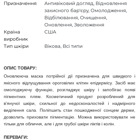
Призначення
Антивіковий догляд, Відновлення
захисного бар'єру, Омолодження,
Відбілювання, Очищення,
Оновлення, Зволоження
Країна
США
виробник
Тип шкіри
Вікова, Всі типи
ОПИС ТОВАРУ:
Оновлююча маска потрійної дії призначена для швидкого і
якісного відлущування ороговілих клітин епідермісу. Засіб має
омолоджуючу функцію, розгладжує шкіру і запобігає появі
пігментних плям. Косметичний продукт розроблений для
в'янучої шкіри, схильної до недосконалостей і надмірного
виділення сала. Поліпшить стан пошкодженої сонцем дерми,
дозволить приховати пігментацію. Можна використовувати не
тільки для обличчя, але і для грубої шкіри ліктів і колін.
ПЕРЕВАГИ: