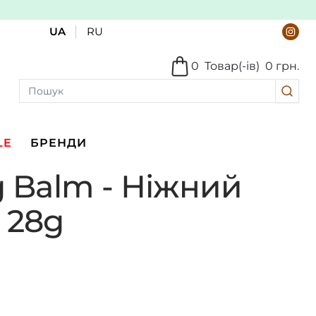
UA
RU
0
Товар(-ів)
0 грн.
LE
БРЕНДИ
g Balm - Ніжний
 28g