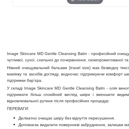
Image Skincare MD Gentle Cleansing Balm
- професійний очищу
чутливої, сухої, схильної до почервоніння, скомпрометованої т
Ніжний очищувальний бальзам (travel size) має безводну текс
макіяжу та засобів догляду, водночас підтримуючи комфорт шк
підтримки бар’єра.
У складі
Image Skincare MD Gentle Cleansing Balm
- олія вино
підтримати більш спокійний вигляд шкіри і зменшити видим
відновлювальної рутини після професійних процедур.
ПЕРЕВАГИ:
Делікатно очищає шкіру без відчуття пересушення.
Допомагає видалити поверхневі забруднення, залишки мак