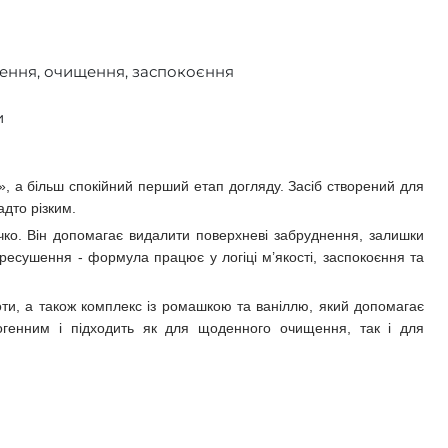
ення, очищення, заспокоєння
и
, а більш спокійний перший етап догляду. Засіб створений для
дто різким.
очко. Він допомагає видалити поверхневі забруднення, залишки
ресушення - формула працює у логіці м’якості, заспокоєння та
лоти, а також комплекс із ромашкою та ваніллю, який допомагає
догенним і підходить як для щоденного очищення, так і для