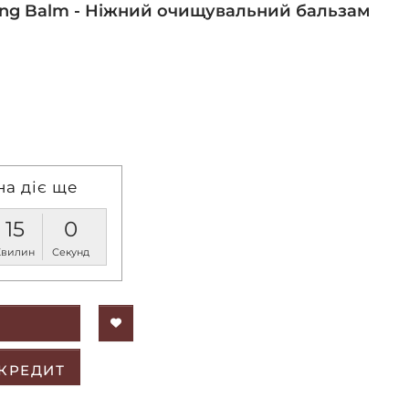
sing Balm - Ніжний очищувальний бальзам
на діє ще
14
59
Хвилин
Секунд
 КРЕДИТ