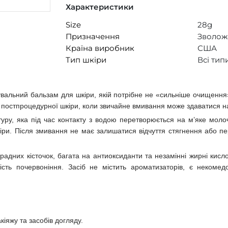
Характеристики
Size
28g
Призначення
Зволож
Країна виробник
США
Тип шкіри
Всі тип
вальний бальзам для шкіри, якій потрібне не «сильніше очищення»
а постпроцедурної шкіри, коли звичайне вмивання може здаватися на
туру, яка під час контакту з водою перетворюється на м’яке мол
іри. Після змивання не має залишатися відчуття стягнення або пе
градних кісточок, багата на антиоксиданти та незамінні жирні кис
ість почервоніння. Засіб не містить ароматизаторів, є некоме
іяжу та засобів догляду.