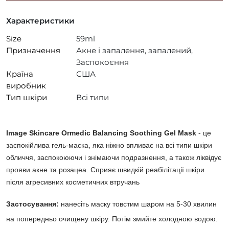
Характеристики
Size
59ml
Призначення
Акне і запалення, запалений,
Заспокоєння
Країна
США
виробник
Тип шкіри
Всі типи
Image Skincare Ormedic Balancing Soothing Gel Mask
- це
заспокійлива гель-маска, яка ніжно впливає на всі типи шкіри
обличчя, заспокоюючи і знімаючи подразнення, а також ліквідує
прояви акне та розацеа. Сприяє швидкій реабілітації шкіри
після агресивних косметичних втручань
Застосування:
нанесіть маску товстим шаром на 5-30 хвилин
н
а попередньо очищену шкіру
.
Потім змийте холодною водою.