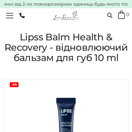
нні від 2-ох повнорозмірних одиниць будь-якого товару*
0
Lipss Balm Health &
Recovery - відновлюючий
бальзам для губ 10 ml
-6%