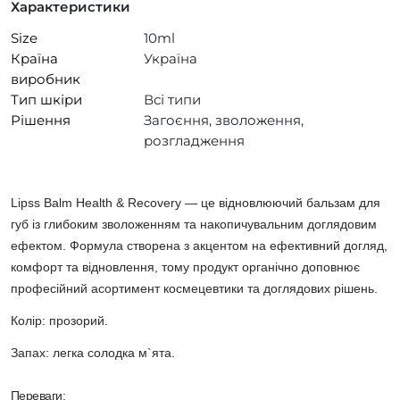
Характеристики
Size
10ml
Країна
Україна
виробник
Тип шкіри
Всі типи
Рішення
Загоєння, зволоження,
розгладження
Lipss Balm Health & Recovery
— це
відновлюючий
бальзам для
губ із глибоким зволоженням та накопичувальним доглядовим
ефектом. Формула створена з акцентом на ефективний догляд,
комфорт та відновлення, тому продукт органічно доповнює
професійний асортимент космецевтики та доглядових рішень.
Колір:
прозорий.
Запах:
легка солодка м`ята.
Переваги: