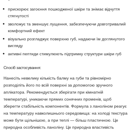
прискорює загоєння пошкодженої шкіри та знімає відчуття
стягнутості
зволожує та зменшує лущення, забезпечуючи довготривалий
комфортний ефект
візуально розгладжує поверхню губ, надаючи їм доглянутого
вигляду
активні пептиди стимулюють підтримку структури шкіри губ
Спосіб застосування:
Нанесіть невелику кількість балму на губи та рівномірно
розподіліть його по всій поверхні за допомогою зручного
аплікатора. Рекомендується зберігати при кімнатній
температурі, уникаючи прямих сонячних променів, щоб
зберегти стабільність компонентів. Формула з ланоліном реагує
на температуру навколишнього середовища: на холоді текстура
може бути щільнішою, а при теплі — більш пластичною. Це
природна особливість ланоліну. Це природна властивість