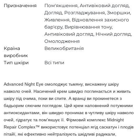
Призначення
Пом'якшення, Антивіковий догляд,
Догляд, Розгладжування, Зморшки,
Живлення, Відновлення захисного
бар'єру, Вирівнювання тону,
Антивіковий догляд, Нічний догляд,
Омолодження
Країна
Великобританія
виробник
Тип шкіри
Всі типи
Advanced Night Eye омолоджує тьмяну, виснажену шкіру
навколо очей. Насичений крем швидко поглинається и живить
шкіру під очима, поки ви спите. А вранці ви прокинетеся з
бадьорим сяючим поглядом. Цей крем наповнений потужними
антиоксидантами, він швидко проникає в чутливу шкіру навколо
очей, гідратує та пом'якшує її. Фірмовий комплекс Midnight
Repair Complex™ використовує потенціал ягід саскатун і плодів
пітайї, які ефективно нейтралізують шкідливі радикали,