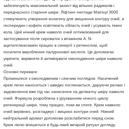
забезпечують максимальний захист від вільних радикалів і
передчасного старіння шкіри. Ліфтинг-пептиди Matrixyl 3000
стимулюють утворення колагену для зміцнення контуру очей, а
гесперидин і кофеїн освітлюють область очей і усувають темні
кола. Цей нічний крем навколо очей оптимізований для
застосування після сироваток з вітаміном А. N-
ацетилглюкозамін працює в синергії з ретинолом, щоб
посилити вироблення гіалуронової кислоти. Це допомагає
укріпити, вирівняти й активізувати омолодження шкіри навколо
очей.
Основні переваги:
Прокиньтеся з омолодженим і сяючим поглядом. Насичений
крем легко наноситься і швидко поглинається, даруючи релакс і
задоволення вже під час нанесення на делікатну шкіру навколо
очей. Формула розроблена з урухванням нічного циклу
регенерації шкіри, тому працює, поки ви спите. Крем навколо
очей вирівнює, розгладжує і зміцнює контури очей. Ніжний
нейтральний аромат допоможе розслабитися перед сном.
Крем легко впишеться в будь-який вечірній ритуал догляду.