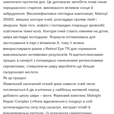
накопичені протягом дня. Це допомагає запобігти появі ознак
передчасного старіння, викликаного впливом сонця й
забруднення. Високоефективна пептидна композиція, Matrixyl
3000®, зміцнює контури очей, розгладжує прояви ліній і
зморшок. Крім того, кофеїн і гесперидин покращує кровообіг,
освітлюючи темні кола. Контури очей стають ніжними на дотик,
шкіра виглядає молодшою. Формула оптимізована для
застосування в парі з вітаміном А, тому її можна
використовувати разом з Retinol Eye TR для отримання
максимальних антивікових результатів. N-ацетилглюкозамін
працює в синергії з попередньо нанесеними ретиноловими
сироватками, стимулюючи шкіру виробляти ще більше
гіалуронової кислоти.
Як це працює:
Живильний насичений нічний крем навколо очей легко
поглинається й діє в клітинах у найбільш активний період
добового циклу шкіри – вночі. Фірмовий комплекс Midnight
Repair Complex («Нічне відновлення») поєднує в собі
антиоксидантну силу ягід саскатун, екстракт пітайї й
відновлювальні пептиди. Ці інгредієнти синергетично