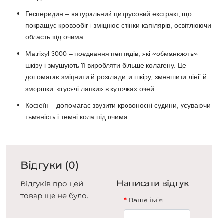
Гесперидин – натуральний цитрусовий екстракт, що
покращує кровообіг і зміцнює стінки капілярів, освітлюючи
область під очима.
Matrixyl 3000 – поєднання пептидів, які «обманюють»
шкіру і змушують її виробляти більше колагену. Це
допомагає зміцнити й розгладити шкіру, зменшити лінії й
зморшки, «гусячі лапки» в куточках очей.
Кофеїн – допомагає звузити кровоносні судини, усуваючи
тьмяність і темні кола під очима.
Відгуки (0)
Написати відгук
Відгуків про цей
товар ще не було.
Ваше ім’я