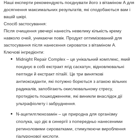
Наші експерти рекомендують поєднувати його з вітаміном А для
досягнення максимальних результатів, які сподобаються вам і
вашій шкірі.
Спосіб застосування:
Після очищення увечері нанесіть невелику кількість крему
навколо очей, уникаючи повік. Продукт оптимізований для
застосування після нанесення сироваток з вітаміном А.
Ключові інгредієнти:
Midnight Repair Complex – це унікальний комплекс, який
поєднує в собі екстракт ягід саскатун, відновлювальні
пептиди й екстракт пітайї. Це три виняткові
антиоксиданти, які потужно борються з атакою вільних
радикалів, запобігають окислювальному стресу,
протидіють пошкодженням, які виникли внаслідок дії
ультрафіолету і забруднення.
N-ацетилглюкозамін – це природна для організму
сполука, що діє в синергії з попередньо нанесеними
ретиноловими сироватками, стимулюючи вироблення
гіалуронової кислоти.