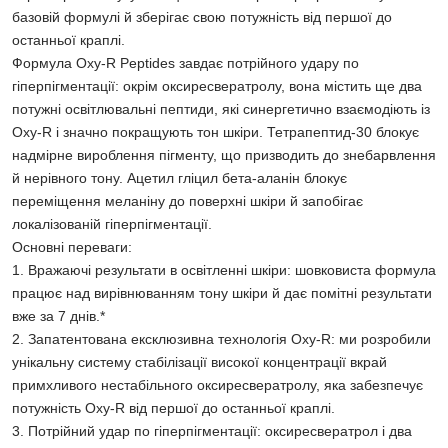
базовій формулі й зберігає свою потужність від першої до
останньої краплі.
Формула Oxy-R Peptides завдає потрійного удару по
гіперпігментації: окрім оксиресвератролу, вона містить ще два
потужні освітлювальні пептиди, які синергетично взаємодіють із
Oxy-R і значно покращують тон шкіри. Тетрапептид-30 блокує
надмірне вироблення пігменту, що призводить до знебарвлення
й нерівного тону. Ацетил гліцил бета-аланін блокує
переміщення меланіну до поверхні шкіри й запобігає
локалізованій гіперпігментації.
Основні переваги:
1. Вражаючі результати в освітленні шкіри: шовковиста формула
працює над вирівнюванням тону шкіри й дає помітні результати
вже за 7 днів.*
2. Запатентована ексклюзивна технологія Oxy-R: ми розробили
унікальну систему стабілізації високої концентрації вкрай
примхливого нестабільного оксиресвератролу, яка забезпечує
потужність Oxy-R від першої до останньої краплі.
3. Потрійний удар по гіперпігментації: оксиресвератрол і два