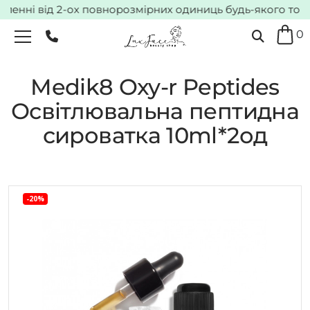
нні від 2-ох повнорозмірних одиниць будь-якого товару*
0
Medik8 Oxy-r Peptides
Освітлювальна пептидна
сироватка 10ml*2од
-20%