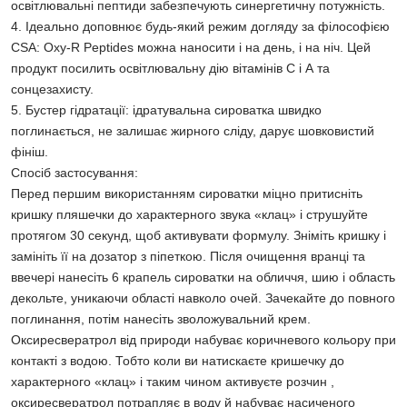
освітлювальні пептиди забезпечують синергетичну потужність.
4. Ідеально доповнює будь-який режим догляду за філософією
CSA: Oxy-R Peptides можна наносити і на день, і на ніч. Цей
продукт посилить освітлювальну дію вітамінів С і А та
сонцезахисту.
5. Бустер гідратації: ідратувальна сироватка швидко
поглинається, не залишає жирного сліду, дарує шовковистий
фініш.
Спосіб застосування:
Перед першим використанням сироватки міцно притисніть
кришку пляшечки до характерного звука «клац» і струшуйте
протягом 30 секунд, щоб активувати формулу. Зніміть кришку і
замініть її на дозатор з піпеткою. Після очищення вранці та
ввечері нанесіть 6 крапель сироватки на обличчя, шию і область
декольте, уникаючи області навколо очей. Зачекайте до повного
поглинання, потім нанесіть зволожувальний крем.
Оксиресвератрол від природи набуває коричневого кольору при
контакті з водою. Тобто коли ви натискаєте кришечку до
характерного «клац» і таким чином активуєте розчин ,
оксиресвератрол потрапляє в воду й набуває насиченого