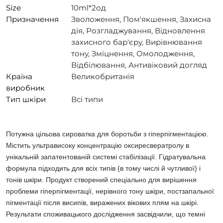
Size
10ml*2од
Призначення
Зволоження, Пом'якшення, Захисна
дія, Розгладжування, Відновлення
захисного бар'єру, Вирівнювання
тону, Зміцнення, Омолодження,
Відбілювання, Антивіковий догляд
Країна
Великобританія
виробник
Тип шкіри
Всі типи
Потужна цільова сироватка для боротьби з гіперпігментацією.
Містить ультрависоку концентрацію оксиресвератролу в
унікальній запатентованій системі стабілізації. Гідратувальна
формула підходить для всіх типів (в тому числі й чутливої) і
тонів шкіри. Продукт створений спеціально для вирішення
проблеми гіперпігментації, нерівного тону шкіри, постзапальної
пігментації після висипів, виражених вікових плям на шкірі.
Результати споживацького дослідження засвідчили, що темні