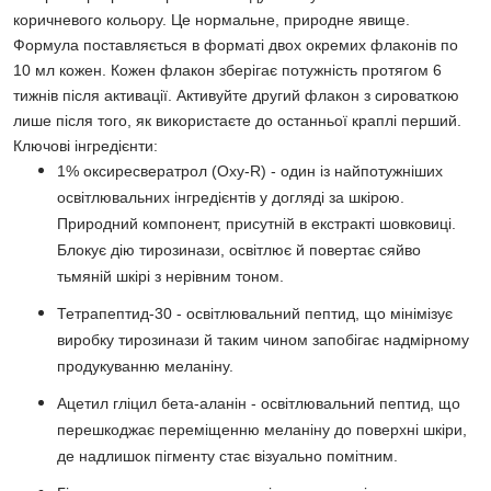
коричневого кольору. Це нормальне, природне явище.
Формула поставляється в форматі двох окремих флаконів по
10 мл кожен. Кожен флакон зберігає потужність протягом 6
тижнів після активації. Активуйте другий флакон з сироваткою
лише після того, як використаєте до останньої краплі перший.
Ключові інгредієнти:
1% оксиресвератрол (Oxy-R) - один із найпотужніших
освітлювальних інгредієнтів у догляді за шкірою.
Природний компонент, присутній в екстракті шовковиці.
Блокує дію тирозинази, освітлює й повертає сяйво
тьмяній шкірі з нерівним тоном.
Тетрапептид-30 - освітлювальний пептид, що мінімізує
виробку тирозинази й таким чином запобігає надмірному
продукуванню меланіну.
Ацетил гліцил бета-аланін - освітлювальний пептид, що
перешкоджає переміщенню меланіну до поверхні шкіри,
де надлишок пігменту стає візуально помітним.