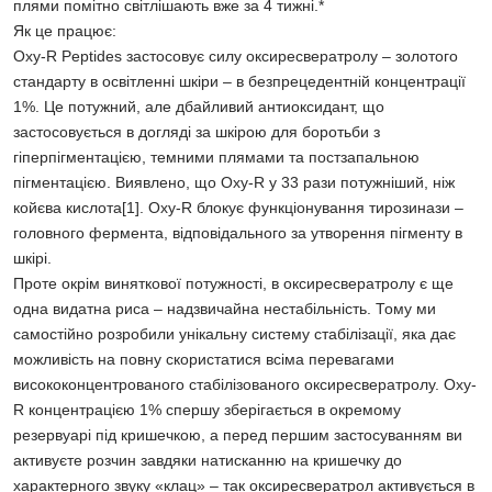
плями помітно світлішають вже за 4 тижні.*
Як це працює:
Oxy-R Peptides застосовує силу оксиресвератролу – золотого
стандарту в освітленні шкіри – в безпрецедентній концентрації
1%. Це потужний, але дбайливий антиоксидант, що
застосовується в догляді за шкірою для боротьби з
гіперпігментацією, темними плямами та постзапальною
пігментацією. Виявлено, що Oxy-R у 33 рази потужніший, ніж
койєва кислота[1]. Oxy-R блокує функціонування тирозинази –
головного фермента, відповідального за утворення пігменту в
шкірі.
Проте окрім виняткової потужності, в оксиресвератролу є ще
одна видатна риса – надзвичайна нестабільність. Тому ми
самостійно розробили унікальну систему стабілізації, яка дає
можливість на повну скористатися всіма перевагами
висококонцентрованого стабілізованого оксиресвератролу. Oxy-
R концентрацією 1% спершу зберігається в окремому
резервуарі під кришечкою, а перед першим застосуванням ви
активуєте розчин завдяки натисканню на кришечку до
характерного звуку «клац» – так оксиресвератрол активується в