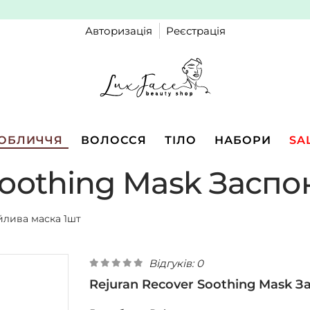
Авторизація
Реєстрація
ОБЛИЧЧЯ
ВОЛОССЯ
ТІЛО
НАБОРИ
SA
Soothing Mask Заспо
ійлива маска 1шт
Відгуків: 0
Rejuran Recover Soothing Mask З