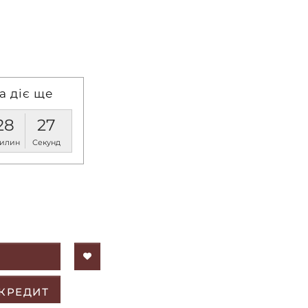
а діє ще
28
27
илин
Секунд
 КРЕДИТ