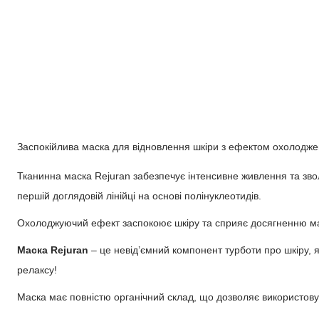
Заспокійлива маска для відновлення шкіри з ефектом охолодже
Тканинна маска Rejuran забезпечує інтенсивне живлення та звол
першій доглядовій лінійці на основі полінуклеотидів.
Охолоджуючий ефект заспокоює шкіру та сприяє досягненню ма
Маска Rejuran
– це невід’ємний компонент турботи про шкіру, я
релаксу!
Маска має повністю органічний склад, що дозволяє використовува