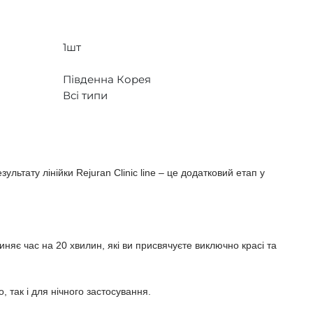
1шт
Південна Корея
Всі типи
ьтату лінійки Rejuran Clinic line – це додатковий етап у
няє час на 20 хвилин, які ви присвячуєте виключно красі та
 так і для нічного застосування.