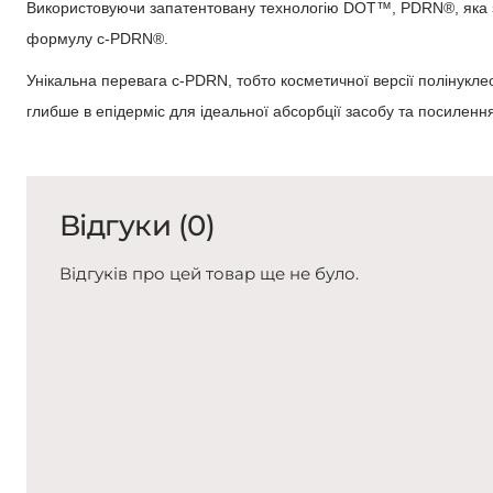
Використовуючи запатентовану технологію DOT™, PDRN®, яка зас
формулу c-PDRN®.
Унікальна перевага c-PDRN, тобто косметичної версії полінукл
глибше в епідерміс для ідеальної абсорбції засобу та посилення
Відгуки (0)
Відгуків про цей товар ще не було.