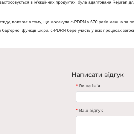
тосовується в ін’єкційних продуктах, була адаптована Rejuran для
еотиду, полягає в тому, що молекула c-PDRN у 670 разів менша за 
 бар’єрної функції шкіри. c-PDRN бере участь у всіх процесах загоє
Написати відгук
Ваше ім’я
Ваш відгук