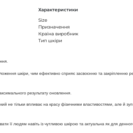
Характеристики
Size
Призначення
Країна виробник
Тип шкіри
ння.
оження шкіри, чим ефективно сприяє засвоєнню та закріпленню резул
ксимального результату оновлення.
кий не тільки впливає на красу фізичними властивостями, але й зупи
ти її людям навіть із чутливою шкірою та актуальна як для денного,