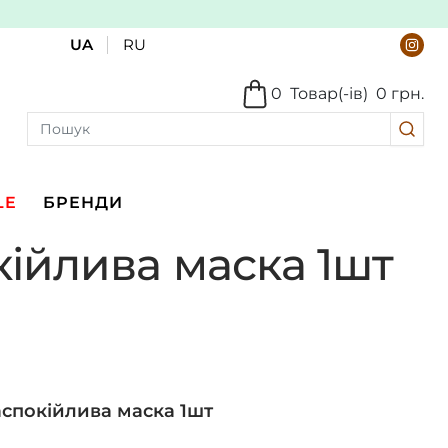
UA
RU
0
Товар(-ів)
0 грн.
LE
БРЕНДИ
кійлива маска 1шт
аспокійлива маска 1шт