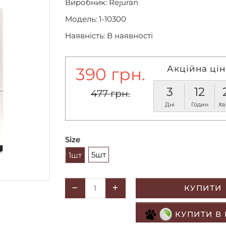
Виробник:
Rejuran
Модель: 1-10300
Наявність: В наявності
Акційна цін
390 грн.
3
12
477 грн.
Дні
Годин
Хв
Size
5шт
1шт
КУПИТИ
КУПИТИ В