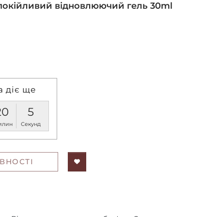
аспокійливий відновлюючий гель 30ml
а діє ще
20
4
илин
Секунди
ВНОСТІ