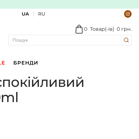
UA
RU
0
Товар(-ів)
0 грн.
LE
БРЕНДИ
аспокійливий
0ml