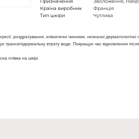
Призначення
Зволоження, Набря
Країна виробник
Франція
Тип шкіри
Чутлива
ресії: роздратування, кліматичні чинники, незначні дерматологічні
жує трансепідермальну втрату води. Покращує час відновлення післ
на плівка на шкірі.