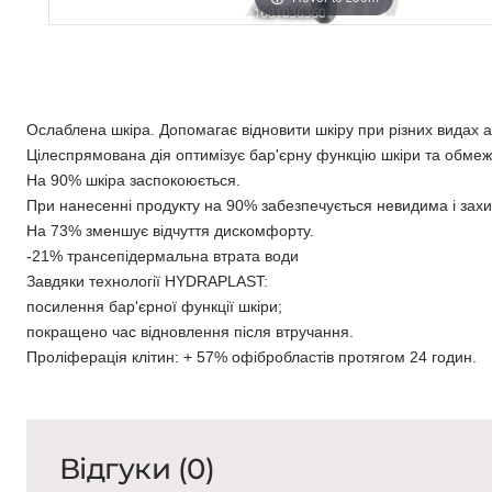
Ослаблена шкіра. Допомагає відновити шкіру при різних видах аг
Цілеспрямована дія оптимізує бар'єрну функцію шкіри та обме
На 90% шкіра заспокоюється.
При нанесенні продукту на 90% забезпечується невидима і захис
На 73% зменшує відчуття дискомфорту.
-21% трансепідермальна втрата води
Завдяки технології HYDRAPLAST:
посилення бар'єрної функції шкіри;
покращено час відновлення після втручання.
Проліферація клітин: + 57%
офібробластів
протягом 24 годин.
Відгуки (0)