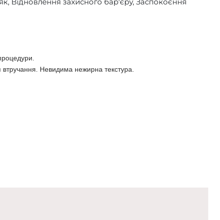
к, Відновлення захисного бар'єру, Заспокоєння
 процедури.
я втручання. Невидима нежирна текстура.