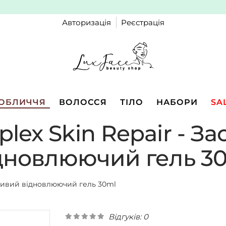
Авторизація
Реєстрація
ОБЛИЧЧЯ
ВОЛОССЯ
ТІЛО
НАБОРИ
SA
plex Skin Repair - З
дновлюючий гель 3
ійливий відновлюючий гель 30ml
Відгуків: 0