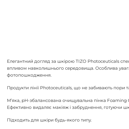
Елегантний догляд за шкірою TIZO Photoceuticals спе
впливом навколишнього середовища. Особлива увага
фотопошкодження.
Продукти лінії Photoceuticals, що не забивають пори та
М’яка, pH-збалансована очищувальна пінка Foaming C
Ефективно видаляє макіяж і забруднення, готуючи шкі
Підходить для шкіри будь-якого типу.