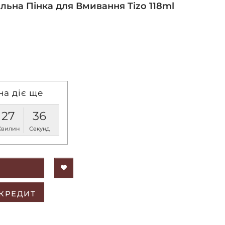
льна Пінка для Вмивання Tizo 118ml
на діє ще
27
36
Хвилин
Секунд
 КРЕДИТ