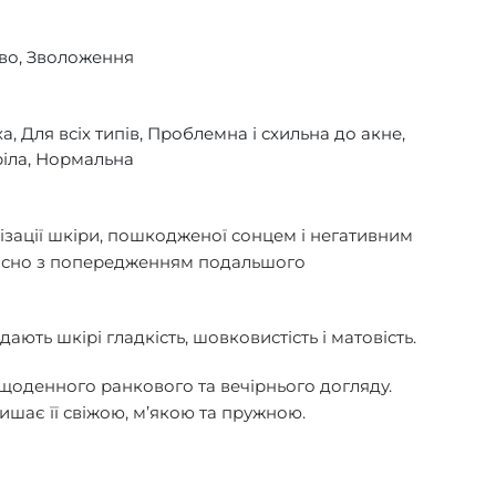
во, Зволоження
а, Для всіх типів, Проблемна і схильна до акне,
ріла, Нормальна
лізації шкіри, пошкодженої сонцем і негативним
часно з попередженням подальшого
дають шкірі гладкість, шовковистість і матовість.
 щоденного ранкового та вечірнього догляду.
ишає її свіжою, м’якою та пружною.