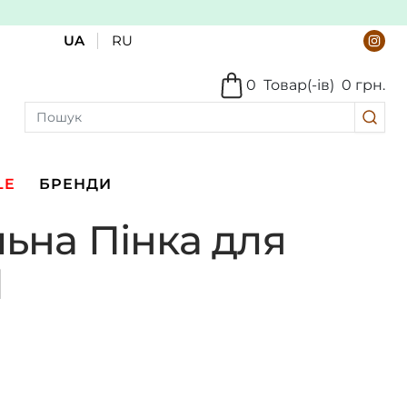
UA
RU
0
Товар(-ів)
0 грн.
LE
БРЕНДИ
льна Пінка для
l