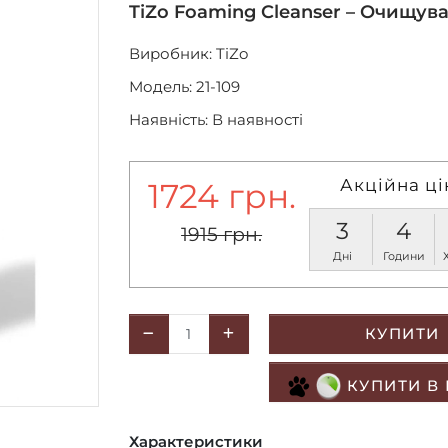
TiZo Foaming Cleanser – Очищува
Виробник:
TiZo
Модель: 21-109
Наявність: В наявності
Акційна ці
1724 грн.
3
4
1915 грн.
Дні
Години
КУПИТИ
КУПИТИ В
Характеристики