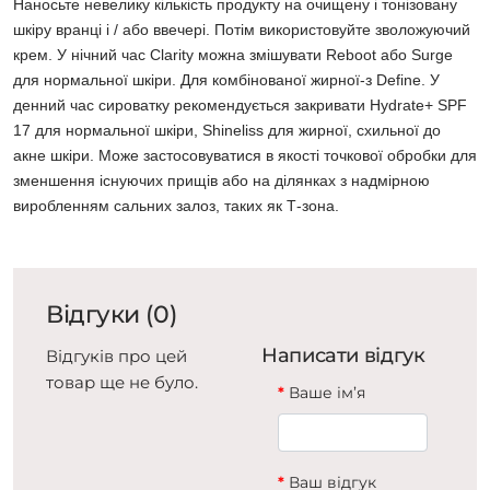
Наносьте невелику кількість продукту на очищену і тонізовану
шкіру вранці і / або ввечері. Потім використовуйте зволожуючий
крем. У нічний час Clarity можна змішувати Reboot або Surge
для нормальної шкіри. Для комбінованої жирної-з Define. У
денний час сироватку рекомендується закривати Hydrate+ SPF
17 для нормальної шкіри, Shineliss для жирної, схильної до
акне шкіри. Може застосовуватися в якості точкової обробки для
зменшення існуючих прищів або на ділянках з надмірною
виробленням сальних залоз, таких як Т-зона.
Відгуки (0)
Написати відгук
Відгуків про цей
товар ще не було.
Ваше ім’я
Ваш відгук