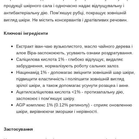
продукції шкірного сала і одночасно надає відлущувальну і
антибактеріальну дію. Пом'якшує рубці, покращує зовнішній
вигляд шкіри. Не містить консервантів і дратівливих речовин.
Ключові інгредієнти
Екстракт іван-чаю вузьколистого, масло чайного дерева і
алое Віра-заспокоюють, усувають ознаки роздратування.
Саліцилова кислота 1% - глибоко відлущує, видаляє
забруднення, нормалізують роботу сальних залоз.
Ніацинамід 1% - допомагає зміцнити зовнішній шар шкіри,
підвищити еластичність і поліпшити зовнішній вигляд
зрілої шкіри, а також допомагає усунути розацеа і акне.
Ацетилсаліцилова кислота <1% - протизапальну дію,
заспокоює і пом'якшує шкіру.
AGP комплекс 1% (0.12% ретинолу) - сприяє оновленню
шкіри, вирівнюючи зморшки і нерівності.
Застосування