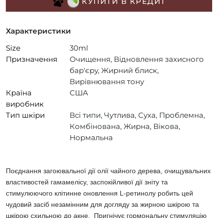
КУПИТИ В КРЕДИТ
Характеристики
Size
30ml
Призначення
Очищення, Відновлення захисного
бар'єру, Жирний блиск,
Вирівнювання тону
Країна
США
виробник
Тип шкіри
Всі типи, Чутлива, Суха, Проблемна,
Комбінована, Жирна, Вікова,
Нормальна
Поєднання загоювальної дії олії чайного дерева, очищувальних
властивостей гамамелісу, заспокійливої дії зніту та
стимулюючого клітинне оновлення L-ретинолу робить цей
чудовий засіб незамінним для догляду за жирною шкірою та
шкірою схильною до акне. Пригнічує гормональну стимуляцію