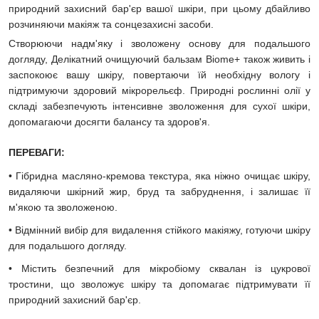
природний захисний бар'єр вашої шкіри, при цьому дбайливо
розчиняючи макіяж та сонцезахисні засоби.
Створюючи надм'яку і зволожену основу для подальшого
догляду, Делікатний очищуючий бальзам Biome+ також живить і
заспокоює вашу шкіру, повертаючи їй необхідну вологу і
підтримуючи здоровий мікрорельєф. Природні рослинні олії у
складі забезпечують інтенсивне зволоження для сухої шкіри,
допомагаючи досягти балансу та здоров'я.
ПЕРЕВАГИ:
• Гібридна масляно-кремова текстура, яка ніжно очищає шкіру,
видаляючи шкірний жир, бруд та забруднення, і залишає її
м'якою та зволоженою.
• Відмінний вибір для видалення стійкого макіяжу, готуючи шкіру
для подальшого догляду.
• Містить безпечний для мікробіому сквалан із цукрової
тростини, що зволожує шкіру та допомагає підтримувати її
природний захисний бар'єр.