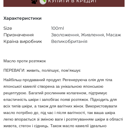
КУПИТИ В КРЕДИТ
Характеристики
Size
100ml
Призначення
Зволоження, Живлення, Масаж
Країна виробник
Великобританія
Масло проти розтяжок
ПЕРЕВАГИ: живить, поліпшує, пом'якшує
Найбільш продаваний продукт. Регенеруюча олія для тіла
японської камелії створена за унікальною японською
рецептурою. Багатий рослинним колагеном, підтримує
еластичність шкіри і запобігає появі розтяжок. Підходить для
всіх типів шкіри, а також для вагітних жінок. Використовувати
масло потрібно до, під час і після вагітності, так ваша шкіра
легко впорається зі зміною ваги і розтягуванням шкіри в області
живота, стегон і сідниць. Також масло камелії ідеально