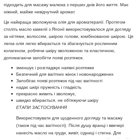
підходить для масажу малюка з перших днів його життя. Має
ніжний, майже невідчутний аромат.
Це найкраща зволожуюча олія для ароматерапії. Протягом
століть масло камелії з Японії використовувалося для догляду
за нігтями, волоссям, шкірою голови, комбінованою шкірою. Ця
легка олія легко вбирається та збагачується рослинним
колагеном, роблячи шкіру зволоженою та еластичною,
допомагаючи запобігти появі розтяжок.
зменшує і розгладжує наявні розтяжки
Безпечний для вагітних жінок і новонароджених
Запобігає появі розтяжок під час вагітності
надає шкірі пружність і гладкість
прекрасно живить і зволожує,
швидко вбирається, не обтяжуючи шкіру
ЕТАПИ ЗАСТОСУВАННЯ
Використовувати для щоденного догляду та масажу
(також під час вагітності). Після душу вранці і ввечері
нанесіть масло на груди, живіт, сідниці і стегна. Для