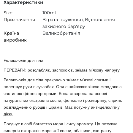
Характеристики
Size
100ml
Призначення
Втрата пружності, Відновлення
захисного бар'єру
Країна
Великобританія
виробник
Релакс-олія для тіла
ПЕРЕВАГИ: розслабляє, заспокоює, знімає м’язову напругу
Релакс-олія для тіла прекрасно знімає м’язові спазми і
полегшує рухи в суглобах. Оля є найважливішою складовою
частиною фітнес програми. Вона створена на основі
натуральних екстрактів сосни, фенхелю і розмарину, сприяє
розгладженню рубців і шрамів. Має потужну антицелюлітну
дією.
Поєднує в собі багатство моря і силу аромату. Ця потужна
синергія екстрактів морської сосни, обліпихи, екстракту