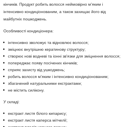
кінчиків. Продукт робить волосся неймовірно м'яким і
інтенсивно кондиціонованим, а також захищає його від
майбутніх пошкоджень.
Особливості кондиціонера:
інтенсивно зволожує та відновлює волосся;
зміцнює внутрішню кератинову структуру;
створює нові водневі та іонні зв'язки для зміцнення волосся;
попереджає появу посічених кінчиків;
сприяє захисту від ушкоджень;
робить волосся м'яким і інтенсивно кондиціонованим;
збагачений натуральними екстрактами;
не містить силікону.
У складі:
екстракт листя білого кипарису;
екстракт листя каперса мітчелії;