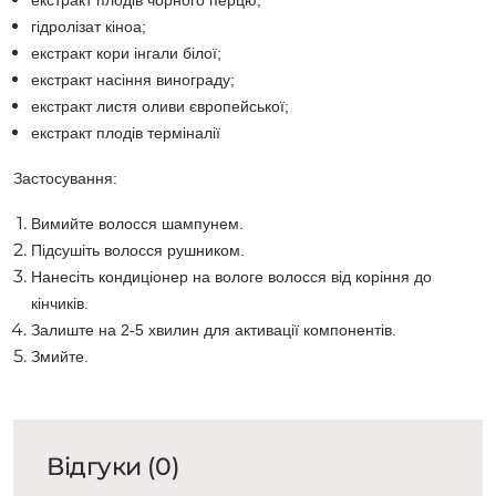
екстракт плодів чорного перцю;
гідролізат кіноа;
екстракт кори інгали білої;
екстракт насіння винограду;
екстракт листя оливи європейської;
екстракт плодів терміналії
Застосування:
Вимийте волосся шампунем.
Підсушіть волосся рушником.
Нанесіть кондиціонер на вологе волосся від коріння до
кінчиків.
Залиште на 2-5 хвилин для активації компонентів.
Змийте.
Відгуки (0)