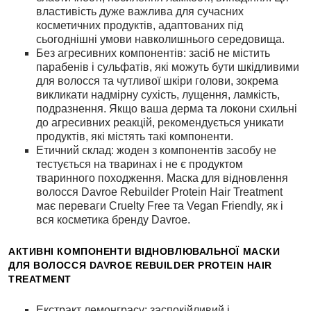
властивість дуже важлива для сучасних
косметичних продуктів, адаптованих під
сьогоднішні умови навколишнього середовища.
Без агресивних компонентів: засіб не містить
парабенів і сульфатів, які можуть бути шкідливими
для волосся та чутливої шкіри голови, зокрема
викликати надмірну сухість, лущення, ламкість,
подразнення. Якщо ваша дерма та локони схильні
до агресивних реакцій, рекомендується уникати
продуктів, які містять такі компоненти.
Етичний склад: жоден з компонентів засобу не
тестується на тваринах і не є продуктом
тваринного походження. Маска для відновлення
волосся Davroe Rebuilder Protein Hair Treatment
має переваги Cruelty Free та Vegan Friendly, як і
вся косметика бренду Davroe.
АКТИВНІ КОМПОНЕНТИ ВІДНОВЛЮВАЛЬНОЇ МАСКИ
ДЛЯ ВОЛОССЯ DAVROE REBUILDER PROTEIN HAIR
TREATMENT
Екстракт лемонграсу: заспокійливий і