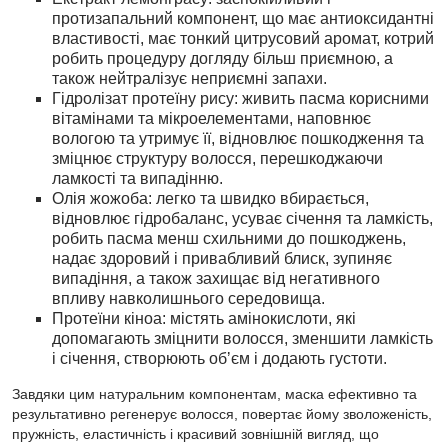
протизапальний компонент, що має антиоксидантні
властивості, має тонкий цитрусовий аромат, котрий
робить процедуру догляду більш приємною, а
також нейтралізує неприємні запахи.
Гідролізат протеїну рису: живить пасма корисними
вітамінами та мікроелементами, наповнює
вологою та утримує її, відновлює пошкодження та
зміцнює структуру волосся, перешкоджаючи
ламкості та випадінню.
Олія жожоба: легко та швидко вбирається,
відновлює гідробаланс, усуває січення та ламкість,
робить пасма менш схильними до пошкоджень,
надає здоровий і привабливий блиск, зупиняє
випадіння, а також захищає від негативного
впливу навколишнього середовища.
Протеїни кіноа: містять амінокислоти, які
допомагають зміцнити волосся, зменшити ламкість
і січення, створюють обʼєм і додають густоти.
Завдяки цим натуральним компонентам, маска ефективно та
результативно регенерує волосся, повертає йому зволоженість,
пружність, еластичність і красивий зовнішній вигляд, що