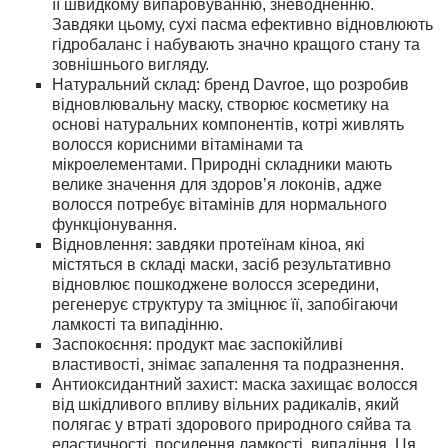
її швидкому випаровуванню, зневодненню.
Завдяки цьому, сухі пасма ефективно відновлюють
гідробаланс і набувають значно кращого стану та
зовнішнього вигляду.
Натуральний склад: бренд Davroe, що розробив
відновлювальну маску, створює косметику на
основі натуральних компонентів, котрі живлять
волосся корисними вітамінами та
мікроелементами. Природні складники мають
велике значення для здоровʼя локонів, адже
волосся потребує вітамінів для нормального
функціонування.
Відновлення: завдяки протеїнам кіноа, які
містяться в складі маски, засіб результативно
відновлює пошкоджене волосся зсередини,
регенерує структуру та зміцнює її, запобігаючи
ламкості та випадінню.
Заспокоєння: продукт має заспокійливі
властивості, знімає запалення та подразнення.
Антиоксидантний захист: маска захищає волосся
від шкідливого впливу вільних радикалів, який
полягає у втраті здорового природного сяйва та
еластичності, посилення ламкості, випадіння. Ця