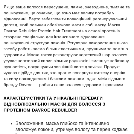
Якщо ваше волосся пересушене, ламке, зневоднене, тьмяне та
пошкоджене, це означає, що воно має велику потребу у
відновленні. Варто забезпечити повноцінний регенерувальний
догляд, який повинен обовʼязково мати в собі маску. Маска
Davroe Rebuilder Protein Hair Treatment на основі протеїнів
створена спеціально для інтенсивного відновлення
пошкодженої структури локонів. Регулярне використання цього
засобу робить пасма більш еластичними, пружними та помітно
здоровими. Маска також реконструює кортексний шар волосся,
усуває негативний вплив вільних радикалів і зменшує небажану
пухнастість, покращуючи зовнішній вигляд зачіски. Продукт
чудово підійде для тих, хто прагне повернути життєву енергію
та силу пошкодженим і бляклим локонам, адже місія відомого
бренду Davroe — робити ваше волосся здоровим і красивим.
ХАРАКТЕРИСТИКИ ТА УНІКАЛЬНІ ПЕРЕВАГИ
ВІДНОВЛЮВАЛЬНОЇ МАСКИ ДЛЯ ВОЛОССЯ З
ПРОТЕЇНОМ DAVROE REBUILDER
Зволоження: маска глибоко та інтенсивно
зволожує локони, утримує вологу та перешкоджає